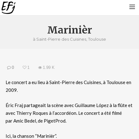
PARCOURS
Marinièr
SUR LA ROUTE
à Saint-Pierre des Cuisines, Toulouse
ARTICLES DE PRESSE
DISCOGRAPHIE
0
1
1.99 K
PHONOTHÈQUE
PROJETS EN COURS
Le concert a eu lieu à Saint-Pierre des Cuisines, à Toulouse en
2009.
VIDÉOS
PHOTOS
Éric Fraj partageait la scène avec Guillaume López à la flûte et
PROCHAINES DATES !
avec Thierry Roques à l’accordéon. Le concert a été filmé
par Amic Bedel, de PigetProd.
ACTUALITÉS
BLOG
Ici, la chanson “Marinièr”.