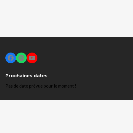
Facebook
Spotify
YouTube
Prochaines dates
Pas de date prévue pour le moment !
Mentions légales
Contacter Éric Fraj
Cliquer pour
commander le nouveau disque !