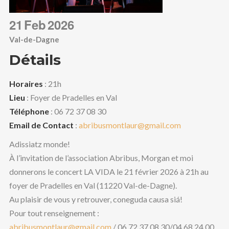
CONTACT
21
Feb
2026
OCCITAN
Val-de-Dagne
RECHERCHE
Détails
Horaires
: 21h
Lieu
: Foyer de Pradelles en Val
Téléphone
: 06 72 37 08 30
Email de Contact
:
abribusmontlaur@gmail.com
Adissiatz monde!
À l’invitation de l’association Abribus, Morgan et moi
donnerons le concert LA VIDA le 21 février 2026 à 21h au
foyer de Pradelles en Val (11220 Val-de-Dagne).
Au plaisir de vous y retrouver, coneguda causa siá!
Pour tout renseignement :
abribusmontlaur@gmail.com
/ 06 72 37 08 30/04 68 24 00