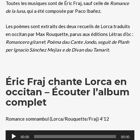
Toutes les musiques sont de Éric Fraj, sauf celle de
Romance
de la luna
, qui a été composée par Paco Ibañez.
Les poèmes sont extraits des deux recueils de Lorca traduits
en occitan par Max Rouquette, parus aux éditions Lètras d’òc :
Romancero gitan
et
Poèma dau Cante Jondo, seguit de Planh
per Ignacio Sánchez Mejías e de Divan dau Tamarit.
Éric Fraj chante Lorca en
occitan – Écouter l’album
complet
Romance somnambul (Lorca/Rouquette/Fraj) 4’12
00:00
00:00