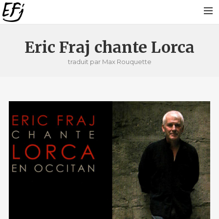
PARCOURS
Eric Fraj chante Lorca
SUR LA ROUTE
traduit par Max Rouquette
ARTICLES DE PRESSE
DISCOGRAPHIE
PHONOTHÈQUE
PROJETS EN COURS
VIDÉOS
PHOTOS
PROCHAINES DATES !
ACTUALITÉS
BLOG