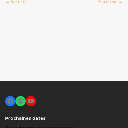
←
Fat e fòls
Pep el mal
→
Facebook
Spotify
YouTube
Prochaines dates
Pas de date prévue pour le moment !