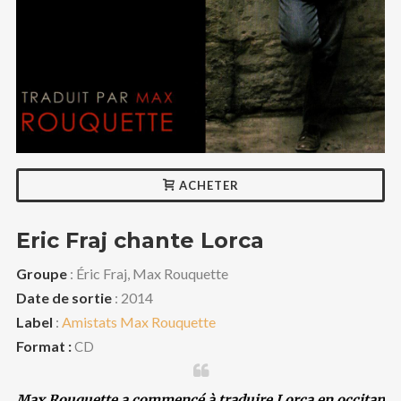
CONTACT
OCCITAN
RECHERCHE
ACHETER
Eric Fraj chante Lorca
Groupe
: Éric Fraj, Max Rouquette
Date de sortie
: 2014
Label
:
Amistats Max Rouquette
Format :
CD
Max Rouquette a commencé à traduire Lorca en occitan