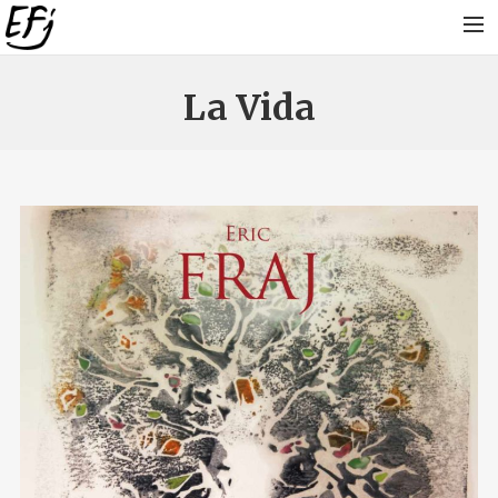
CORREGUDA
La Vida
PEL CAMIN
ARTICLES DE PREMSA
DISCOGRAFIA
ESCOTAR
PROJÈCTES ACTUALS
VIDÈOS
FÒTOS
CONTES FILOSOFICS
BLÒGUE
DATAS VENENTAS