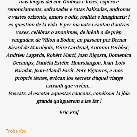
mas lengas del còr. Ombras e luses, espèrs e
renonciaments, safranadas e rotas balisadas, andronas
e vastes orizonts, amors e òdis, realitat e imaginaris: i
es question de la vida. E per ma votz i cantan d’autras
voses, celèbras o anonimas, de luènh o de prèp
vengudas: de Villon a Bodon, en passant per Bernat
Sicard de Maruèjols, Pèire Cardenal, Antonin Perbòsc,
Andrieu Lagarda, Robèrt Martí, Joan Rigosta, Domenica
Decamps, Danièla Estèbe-Hoursiangou, Joan-Loís
Baradat, Joan-Claudi Forêt, Pere Figueres, e mos
pròpris tèxtes, evòcan los secrets d’aquel viatge
estranh que vivèm…
Poscatz, al escotar aquestas cançons, conéisser la jòia
granda qu’aguèrem a las far !
Eric Fraj
Troba Vox