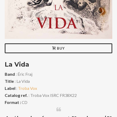
ACTUALITATS
CONTACTE
FRANÇAIS
SEARCH
BUY
La Vida
Band
: Éric Fraj
Title
: La Vida
Label
:
Troba Vox
Catalog ref.
: Troba Vox ISRC FR38X22
Format :
CD