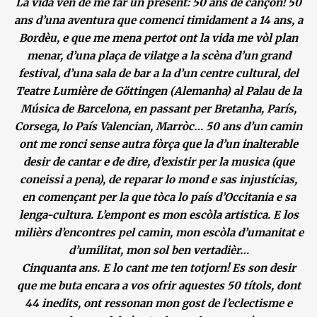
La vida ven de me far un present: 50 ans de cançon! 50
ans d’una aventura que comenci timidament a 14 ans, a
Bordèu, e que me mena pertot ont la vida me vòl plan
menar, d’una plaça de vilatge a la scèna d’un grand
festival, d’una sala de bar a la d’un centre cultural, del
Teatre Lumière de Göttingen (Alemanha) al Palau de la
Música de Barcelona, en passant per Bretanha, París,
Corsega, lo País Valencian, Marròc… 50 ans d’un camin
ont me ronci sense autra fòrça que la d’un inalterable
desir de cantar e de dire, d’existir per la musica (que
coneissi a pena), de reparar lo mond e sas injustícias,
en començant per la que tòca lo país d’Occitania e sa
lenga-cultura. L’empont es mon escòla artistica. E los
milièrs d’encontres pel camin, mon escòla d’umanitat e
d’umilitat, mon sol ben vertadièr…
Cinquanta ans. E lo cant me ten totjorn! Es son desir
que me buta encara a vos ofrir aquestes 50 títols, dont
44 inedits, ont ressonan mon gost de l’eclectisme e