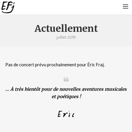
PARCOURS
Actuellement
SUR LA ROUTE
juillet 2019
ARTICLES DE PRESSE
DISCOGRAPHIE
Pas de concert prévu prochainement pour Éric Fraj.
PHONOTHÈQUE
PROJETS EN COURS
VIDÉOS
… À très bientôt pour de nouvelles aventures musicales
PHOTOS
et poétiques !
PROCHAINES DATES !
ACTUALITÉS
BLOG